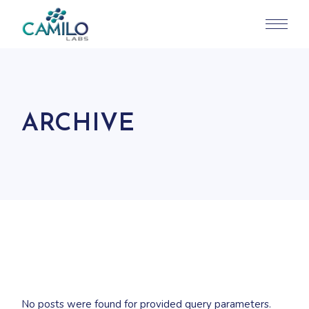
Skip
to
the
content
ARCHIVE
No posts were found for provided query parameters.